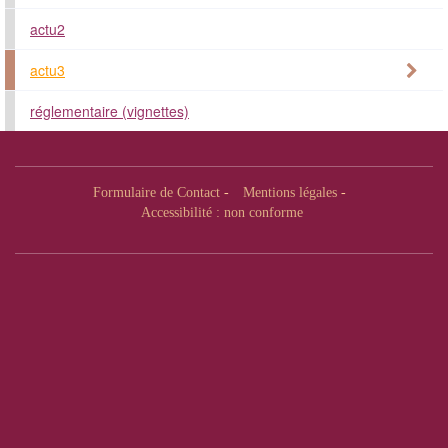
actu2
actu3
réglementaire (vignettes)
Formulaire de Contact
-
Mentions légales
-
Accessibilité : non conforme