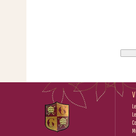
V
Le
L
C
M